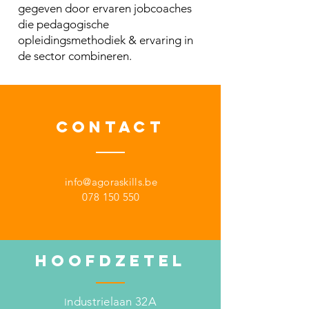
gegeven door ervaren jobcoaches
die pedagogische
opleidingsmethodiek & ervaring in
de sector combineren.
CONTACT
info@agoraskills.be
078 150 550
hoofdzetel
ndustrielaan 32A
I